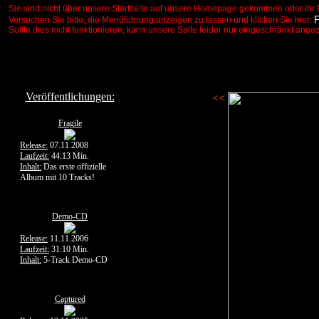
Sie sind nicht über unsere Startseite auf unsere Homepage gekommen oder Ihr 
Versuchen Sie bitte, die Menüführung anzeigen zu lassen und klicken Sie hier:
Sollte dies nicht funktionieren, kann unsere Seite leider nur eingeschränkt ange
Veröffentlichungen:
<<
Fragile
Release:
07.11.2008
Laufzeit:
44:13 Min.
Inhalt:
Das erste offizielle
Album mit 10 Tracks!
Demo-CD
Release:
11.11.2006
Laufzeit:
31:10 Min.
Inhalt:
5-Track Demo-CD
Captured