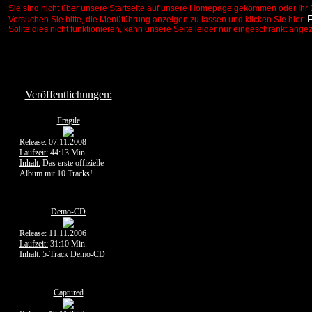
Sie sind nicht über unsere Startseite auf unsere Homepage gekommen oder Ihr 
Versuchen Sie bitte, die Menüführung anzeigen zu lassen und klicken Sie hier:
Sollte dies nicht funktionieren, kann unsere Seite leider nur eingeschränkt ange
Veröffentlichungen:
Fragile
Release:
07.11.2008
Laufzeit:
44:13 Min.
Inhalt:
Das erste offizielle
Album mit 10 Tracks!
Demo-CD
Release:
11.11.2006
Laufzeit:
31:10 Min.
Inhalt:
5-Track Demo-CD
Captured