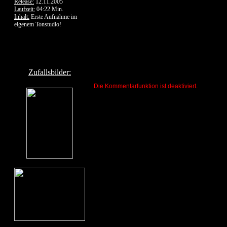
Release:
12.11.2005
Laufzeit:
04:22 Min.
Inhalt:
Erste Aufnahme im
eigenem Tonstudio!
Zufallsbilder:
Die Kommentarfunktion ist deaktiviert.