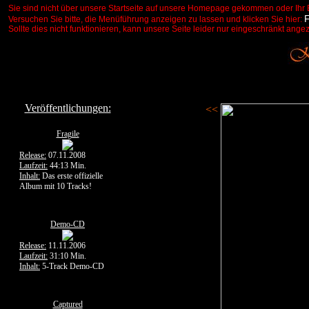
Sie sind nicht über unsere Startseite auf unsere Homepage gekommen oder Ihr 
Versuchen Sie bitte, die Menüführung anzeigen zu lassen und klicken Sie hier:
Sollte dies nicht funktionieren, kann unsere Seite leider nur eingeschränkt ange
Veröffentlichungen:
<<
Fragile
Release:
07.11.2008
Laufzeit:
44:13 Min.
Inhalt:
Das erste offizielle
Album mit 10 Tracks!
Demo-CD
Release:
11.11.2006
Laufzeit:
31:10 Min.
Inhalt:
5-Track Demo-CD
Captured