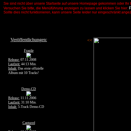
Sie sind nicht über unsere Startseite auf unsere Homepage gekommen oder Ihr 
Versuchen Sie bitte, die Menüführung anzeigen zu lassen und klicken Sie hier:
Sollte dies nicht funktionieren, kann unsere Seite leider nur eingeschränkt ange
Veröffentlichungen:
<<
Fragile
Release:
07.11.2008
Laufzeit:
44:13 Min.
Inhalt:
Das erste offizielle
Album mit 10 Tracks!
Demo-CD
Release:
11.11.2006
Laufzeit:
31:10 Min.
Inhalt:
5-Track Demo-CD
Captured