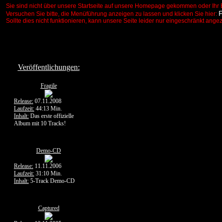
Sie sind nicht über unsere Startseite auf unsere Homepage gekommen oder Ihr 
Versuchen Sie bitte, die Menüführung anzeigen zu lassen und klicken Sie hier:
Sollte dies nicht funktionieren, kann unsere Seite leider nur eingeschränkt ange
Veröffentlichungen:
Fragile
Release:
07.11.2008
Laufzeit:
44:13 Min.
Inhalt:
Das erste offizielle
Album mit 10 Tracks!
Demo-CD
Release:
11.11.2006
Laufzeit:
31:10 Min.
Inhalt:
5-Track Demo-CD
Captured