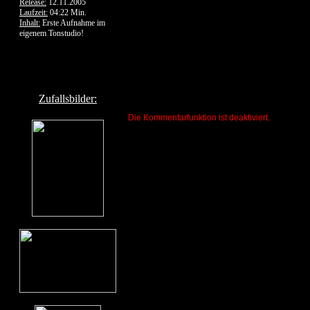
Release:
12.11.2005
Laufzeit:
04:22 Min.
Inhalt:
Erste Aufnahme im
eigenem Tonstudio!
Zufallsbilder:
Die Kommentarfunktion ist deaktiviert.