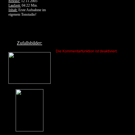
Release:
12.11.2005
Laufzeit:
04:22 Min.
Inhalt:
Erste Aufnahme im
eigenem Tonstudio!
Zufallsbilder:
Die Kommentarfunktion ist deaktiviert.