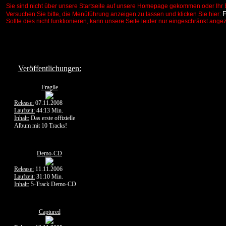
Sie sind nicht über unsere Startseite auf unsere Homepage gekommen oder Ihr 
Versuchen Sie bitte, die Menüführung anzeigen zu lassen und klicken Sie hier:
Sollte dies nicht funktionieren, kann unsere Seite leider nur eingeschränkt ange
Veröffentlichungen:
Fragile
Release:
07.11.2008
Laufzeit:
44:13 Min.
Inhalt:
Das erste offizielle
Album mit 10 Tracks!
Demo-CD
Release:
11.11.2006
Laufzeit:
31:10 Min.
Inhalt:
5-Track Demo-CD
Captured