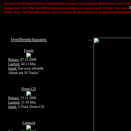
Sie sind nicht über unsere Startseite auf unsere Homepage gekommen oder Ihr 
Versuchen Sie bitte, die Menüführung anzeigen zu lassen und klicken Sie hier:
Sollte dies nicht funktionieren, kann unsere Seite leider nur eingeschränkt ange
Veröffentlichungen:
<<
Fragile
Release:
07.11.2008
Laufzeit:
44:13 Min.
Inhalt:
Das erste offizielle
Album mit 10 Tracks!
Demo-CD
Release:
11.11.2006
Laufzeit:
31:10 Min.
Inhalt:
5-Track Demo-CD
Captured