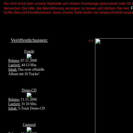
Sie sind nicht über unsere Startseite auf unsere Homepage gekommen oder Ihr 
Versuchen Sie bitte, die Menüführung anzeigen zu lassen und klicken Sie hier:
Sollte dies nicht funktionieren, kann unsere Seite leider nur eingeschränkt ange
Veröffentlichungen:
<<
Fragile
Release:
07.11.2008
Laufzeit:
44:13 Min.
Inhalt:
Das erste offizielle
Album mit 10 Tracks!
Demo-CD
Release:
11.11.2006
Laufzeit:
31:10 Min.
Inhalt:
5-Track Demo-CD
Captured