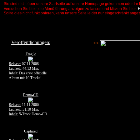
Sie sind nicht über unsere Startseite auf unsere Homepage gekommen oder Ihr 
Versuchen Sie bitte, die Menüführung anzeigen zu lassen und klicken Sie hier:
Sollte dies nicht funktionieren, kann unsere Seite leider nur eingeschränkt ange
Veröffentlichungen:
<<
Fragile
Release:
07.11.2008
Laufzeit:
44:13 Min.
Inhalt:
Das erste offizielle
Album mit 10 Tracks!
Demo-CD
Release:
11.11.2006
Laufzeit:
31:10 Min.
Inhalt:
5-Track Demo-CD
Captured