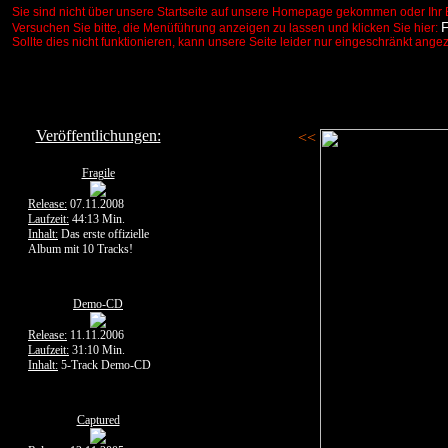
Sie sind nicht über unsere Startseite auf unsere Homepage gekommen oder Ihr 
Versuchen Sie bitte, die Menüführung anzeigen zu lassen und klicken Sie hier:
Sollte dies nicht funktionieren, kann unsere Seite leider nur eingeschränkt ange
Veröffentlichungen:
<<
Fragile
Release:
07.11.2008
Laufzeit:
44:13 Min.
Inhalt:
Das erste offizielle
Album mit 10 Tracks!
Demo-CD
Release:
11.11.2006
Laufzeit:
31:10 Min.
Inhalt:
5-Track Demo-CD
Captured