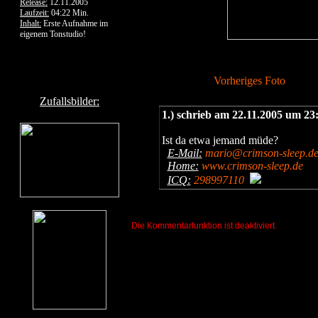
Release:
12.11.2005
Laufzeit:
04:22 Min.
Inhalt:
Erste Aufnahme im
eigenem Tonstudio!
Vorheriges Foto
Zufallsbilder:
1.) schrieb am 22.11.2005 um 23
Ist da etwa jemand müde?
E-Mail:
mario@crimson-sleep.d
Home:
www.crimson-sleep.de
ICQ:
298997110
Die Kommentarfunktion ist deaktiviert.