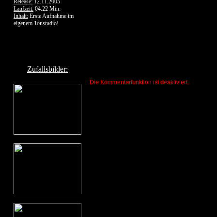
Release:
12.11.2005
Laufzeit:
04:22 Min.
Inhalt:
Erste Aufnahme im
eigenem Tonstudio!
Zufallsbilder:
Die Kommentarfunktion ist deaktiviert.