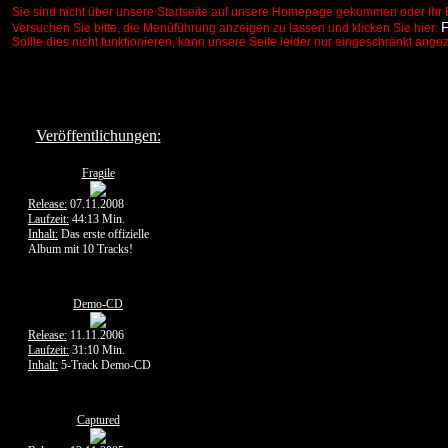
Sie sind nicht über unsere Startseite auf unsere Homepage gekommen oder Ihr 
Versuchen Sie bitte, die Menüführung anzeigen zu lassen und klicken Sie hier:
Sollte dies nicht funktionieren, kann unsere Seite leider nur eingeschränkt ange
Veröffentlichungen:
Fragile
Release:
07.11.2008
Laufzeit:
44:13 Min.
Inhalt:
Das erste offizielle
Album mit 10 Tracks!
Demo-CD
Release:
11.11.2006
Laufzeit:
31:10 Min.
Inhalt:
5-Track Demo-CD
Captured