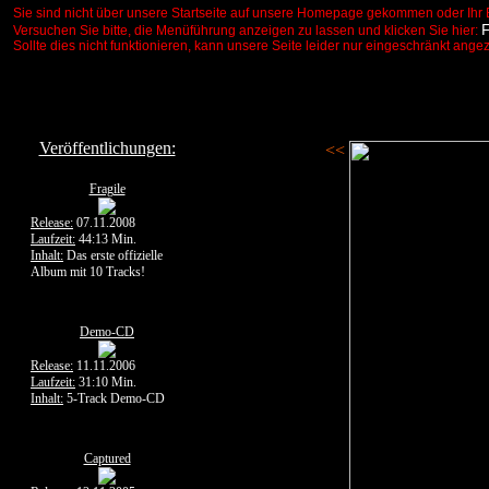
Sie sind nicht über unsere Startseite auf unsere Homepage gekommen oder Ihr 
Versuchen Sie bitte, die Menüführung anzeigen zu lassen und klicken Sie hier:
Sollte dies nicht funktionieren, kann unsere Seite leider nur eingeschränkt ange
Veröffentlichungen:
<<
Fragile
Release:
07.11.2008
Laufzeit:
44:13 Min.
Inhalt:
Das erste offizielle
Album mit 10 Tracks!
Demo-CD
Release:
11.11.2006
Laufzeit:
31:10 Min.
Inhalt:
5-Track Demo-CD
Captured