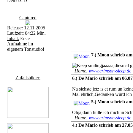
Demo-CD
Captured
Release:
12.11.2005
Laufzeit:
04:22 Min.
Inhalt:
Erste
Aufnahme im
eigenem Tonstudio!
7.) Moon schrieb am
jaaaaa,diesmal g
Home:
www.crimson-sleep.de
Zufallsbilder:
6.) De Mario schrieb am 06.0
Na siehste,jetz is et rum un kein
Mal ehrlich,Gedanken würd ich 
5.) Moon schrieb am
Ohja,dann hülle ich mich in Sc
Home:
www.crimson-sleep.de
4.) De Mario schrieb am 27.0