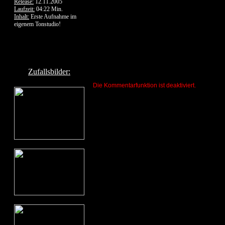
Release:
12.11.2005
Laufzeit:
04:22 Min.
Inhalt:
Erste Aufnahme im
eigenem Tonstudio!
Zufallsbilder:
Die Kommentarfunktion ist deaktiviert.