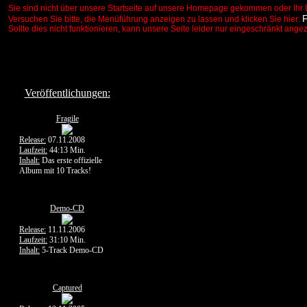
Sie sind nicht über unsere Startseite auf unsere Homepage gekommen oder Ihr 
Versuchen Sie bitte, die Menüführung anzeigen zu lassen und klicken Sie hier:
Sollte dies nicht funktionieren, kann unsere Seite leider nur eingeschränkt ange
Veröffentlichungen:
Fragile
Release:
07.11.2008
Laufzeit:
44:13 Min.
Inhalt:
Das erste offizielle
Album mit 10 Tracks!
Demo-CD
Release:
11.11.2006
Laufzeit:
31:10 Min.
Inhalt:
5-Track Demo-CD
Captured