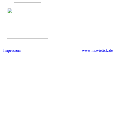
Impressum
powered by
www.movietick.de