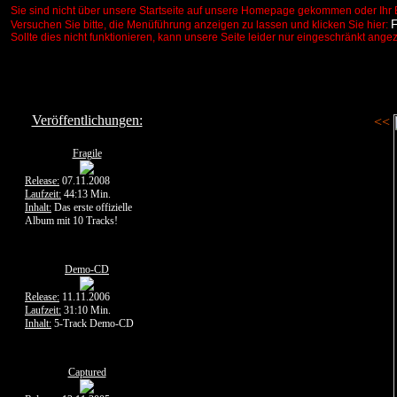
Sie sind nicht über unsere Startseite auf unsere Homepage gekommen oder Ihr 
Versuchen Sie bitte, die Menüführung anzeigen zu lassen und klicken Sie hier:
Sollte dies nicht funktionieren, kann unsere Seite leider nur eingeschränkt ange
Veröffentlichungen:
<<
Fragile
Release:
07.11.2008
Laufzeit:
44:13 Min.
Inhalt:
Das erste offizielle
Album mit 10 Tracks!
Demo-CD
Release:
11.11.2006
Laufzeit:
31:10 Min.
Inhalt:
5-Track Demo-CD
Captured