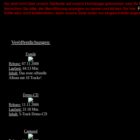
Sie sind nicht über unsere Startseite auf unsere Homepage gekommen oder Ihr 
Versuchen Sie bitte, die Menüführung anzeigen zu lassen und klicken Sie hier:
Sollte dies nicht funktionieren, kann unsere Seite leider nur eingeschränkt ange
Veröffentlichungen:
Fragile
Release:
07.11.2008
Laufzeit:
44:13 Min.
Inhalt:
Das erste offizielle
Album mit 10 Tracks!
Demo-CD
Release:
11.11.2006
Laufzeit:
31:10 Min.
Inhalt:
5-Track Demo-CD
Captured