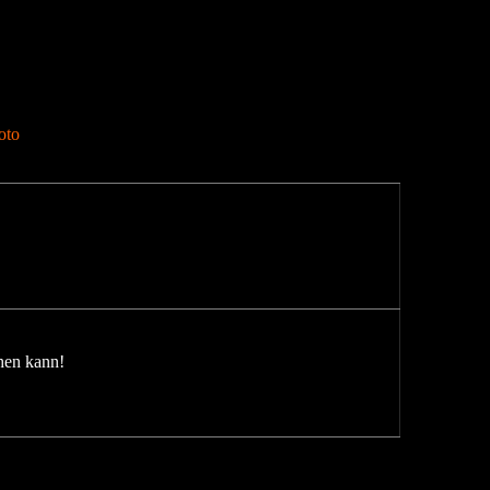
oto
hen kann!