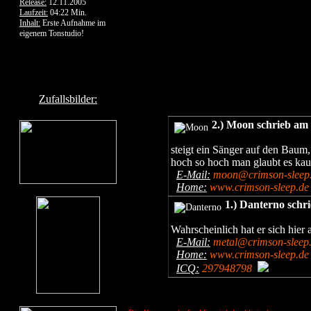
Release:
12.11.2005
Laufzeit:
04:22 Min.
Inhalt:
Erste Aufnahme im
eigenem Tonstudio!
Zufallsbilder:
2.) Moon schrieb am
steigt ein Sänger auf den Baum,
hoch so hoch man glaubt es kau
E-Mail:
moon@crimson-sleep
Home:
www.crimson-sleep.de
1.) Danterno schr
Wahrscheinlich hat er sich hie
E-Mail:
metal@crimson-sleep
Home:
www.crimson-sleep.de
ICQ:
297948798