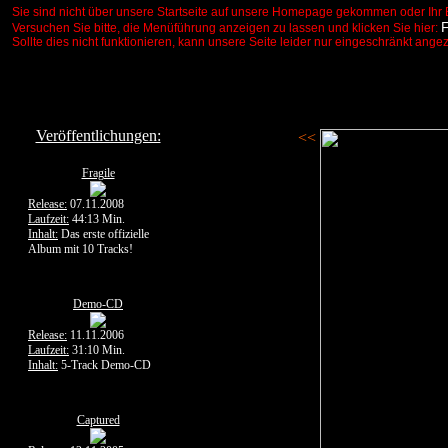
Sie sind nicht über unsere Startseite auf unsere Homepage gekommen oder Ihr 
Versuchen Sie bitte, die Menüführung anzeigen zu lassen und klicken Sie hier:
Sollte dies nicht funktionieren, kann unsere Seite leider nur eingeschränkt ange
Veröffentlichungen:
<<
Fragile
Release:
07.11.2008
Laufzeit:
44:13 Min.
Inhalt:
Das erste offizielle
Album mit 10 Tracks!
Demo-CD
Release:
11.11.2006
Laufzeit:
31:10 Min.
Inhalt:
5-Track Demo-CD
Captured