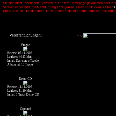
Sie sind nicht über unsere Startseite auf unsere Homepage gekommen oder Ihr 
Versuchen Sie bitte, die Menüführung anzeigen zu lassen und klicken Sie hier:
Sollte dies nicht funktionieren, kann unsere Seite leider nur eingeschränkt ange
Veröffentlichungen:
<<
Fragile
Release:
07.11.2008
Laufzeit:
44:13 Min.
Inhalt:
Das erste offizielle
Album mit 10 Tracks!
Demo-CD
Release:
11.11.2006
Laufzeit:
31:10 Min.
Inhalt:
5-Track Demo-CD
Captured