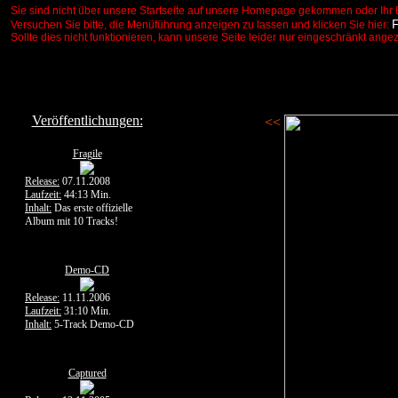
Sie sind nicht über unsere Startseite auf unsere Homepage gekommen oder Ihr 
Versuchen Sie bitte, die Menüführung anzeigen zu lassen und klicken Sie hier:
Sollte dies nicht funktionieren, kann unsere Seite leider nur eingeschränkt ange
Veröffentlichungen:
<<
Fragile
Release:
07.11.2008
Laufzeit:
44:13 Min.
Inhalt:
Das erste offizielle
Album mit 10 Tracks!
Demo-CD
Release:
11.11.2006
Laufzeit:
31:10 Min.
Inhalt:
5-Track Demo-CD
Captured