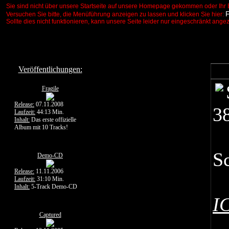
Sie sind nicht über unsere Startseite auf unsere Homepage gekommen oder Ihr 
Versuchen Sie bitte, die Menüführung anzeigen zu lassen und klicken Sie hier:
Sollte dies nicht funktionieren, kann unsere Seite leider nur eingeschränkt ange
Veröffentlichungen:
Fragile
Release:
07.11.2008
3
Laufzeit:
44:13 Min.
Inhalt:
Das erste offizielle
Album mit 10 Tracks!
S
Demo-CD
Release:
11.11.2006
Laufzeit:
31:10 Min.
Inhalt:
5-Track Demo-CD
I
Captured