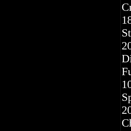
C
1
S
20
D
Fu
1
S
2
C