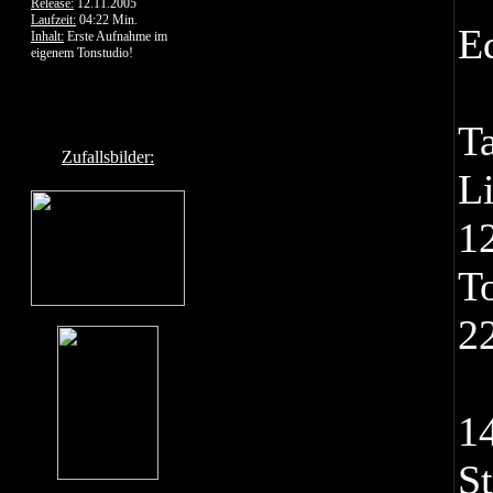
Release:
12.11.2005
Laufzeit:
04:22 Min.
E
Inhalt:
Erste Aufnahme im
eigenem Tonstudio!
T
Zufallsbilder:
Li
12
T
2
1
St