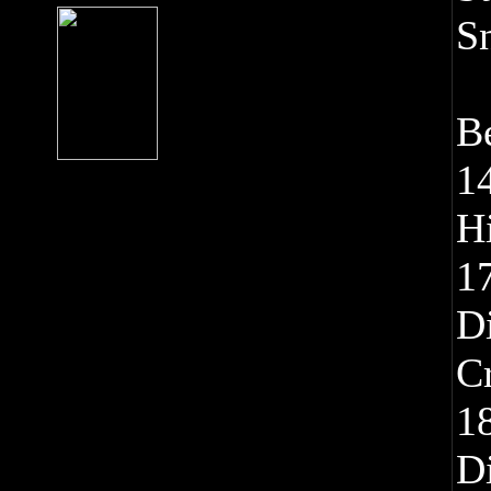
S
B
1
H
17
D
C
18
D