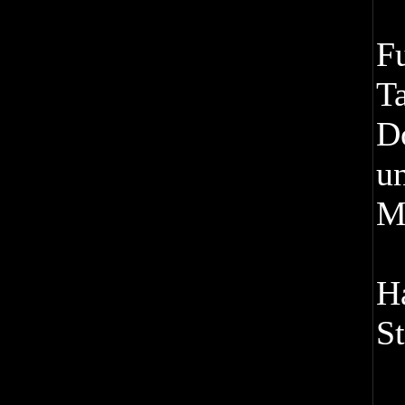
F
T
D
u
M
H
St