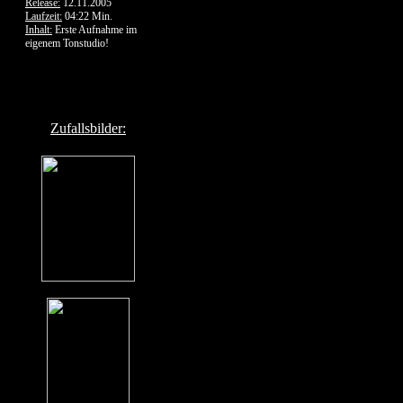
Release:
12.11.2005
Laufzeit:
04:22 Min.
Inhalt:
Erste Aufnahme im
eigenem Tonstudio!
Zufallsbilder: