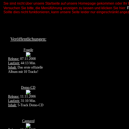
Sie sind nicht über unsere Startseite auf unsere Homepage gekommen oder Ihr 
Versuchen Sie bitte, die Menüführung anzeigen zu lassen und klicken Sie hier:
Sollte dies nicht funktionieren, kann unsere Seite leider nur eingeschränkt ange
Veröffentlichungen:
Fragile
Release:
07.11.2008
Laufzeit:
44:13 Min.
Inhalt:
Das erste offizielle
Album mit 10 Tracks!
Demo-CD
Release:
11.11.2006
Laufzeit:
31:10 Min.
Inhalt:
5-Track Demo-CD
Captured